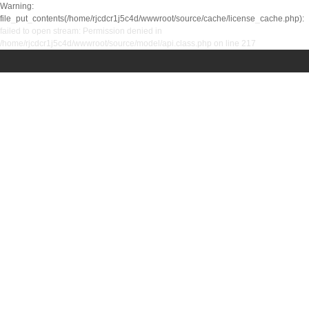
Warning:
file_put_contents(/home/rjcdcr1j5c4d/wwwroot/source/cache/license_cache.php):
failed to open stream: Permission denied in
/home/rjcdcr1j5c4d/wwwroot/source/model/api.class.php on line 217
页
公司简介
产品中心
工程案例
新闻